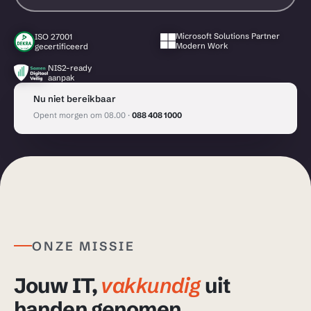
Microsoft Solutions Partner
ISO 27001
Modern Work
gecertificeerd
NIS2-ready
aanpak
Nu niet bereikbaar
Opent morgen om 08.00 ·
088 408 1000
ONZE MISSIE
Jouw IT,
vakkundig
uit
handen genomen.