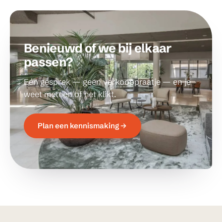
Benieuwd of we bij elkaar
passen?
Eén gesprek — geen verkooppraatje — en je
weet meteen of het klikt.
Plan een kennismaking