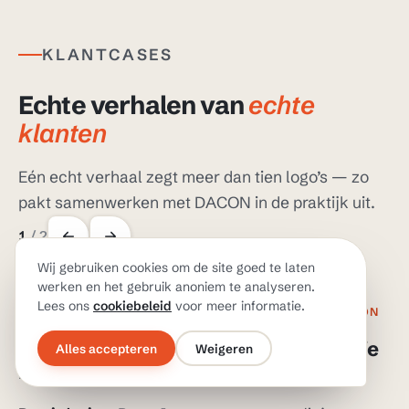
KLANTCASES
Echte verhalen van
echte
klanten
Eén echt verhaal zegt meer dan tien logo’s — zo
pakt samenwerken met DACON in de praktijk uit.
1
/
2
Wij gebruiken cookies om de site goed te laten
werken en het gebruik anoniem te analyseren.
Lees ons
cookiebeleid
voor meer informatie.
ZAKELIJKE DIENSTVERLENING · OVERSTAP NAAR DACON
Een overdracht naar een omgeving die
S
Alles accepteren
Weigeren
naar behoren draait
e