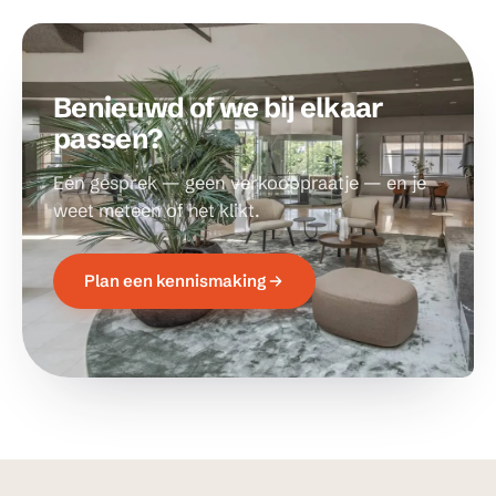
Benieuwd of we bij elkaar
passen?
Eén gesprek — geen verkooppraatje — en je
weet meteen of het klikt.
Plan een kennismaking