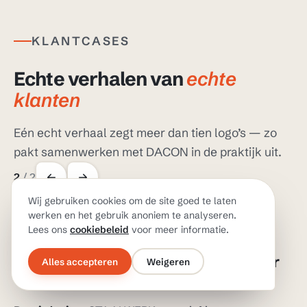
KLANTCASES
Echte verhalen van
echte
klanten
Eén echt verhaal zegt meer dan tien logo’s — zo
pakt samenwerken met DACON in de praktijk uit.
2
/
2
Wij gebruiken cookies om de site goed te laten
werken en het gebruik anoniem te analyseren.
Lees ons
cookiebeleid
voor meer informatie.
N
STAALCONSTRUCTIE · MACHINEBOUW
e
STAALWERK: van traditionele IT naar
Alles accepteren
Weigeren
een veilige werkomgeving