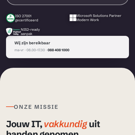
Microsoft Solutions Partner
ISO 27001
Modern Work
gecertificeerd
NIS2-ready
aanpak
Wij zijn bereikbaar
ma–vr · 08.00–17.30 ·
088 408 1000
ONZE MISSIE
Jouw IT,
vakkundig
uit
handen genomen.